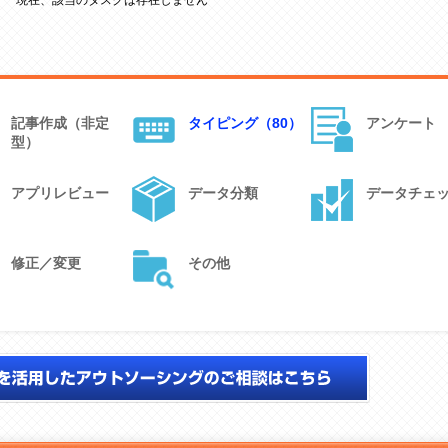
現在、該当のタスクは存在しません
ャンル一覧
記事作成（非定
タイピング（80）
アンケート
型）
アプリレビュー
データ分類
データチェ
修正／変更
その他
ワークCROWDJobを活用したアウトソーシングのご相談はこちら