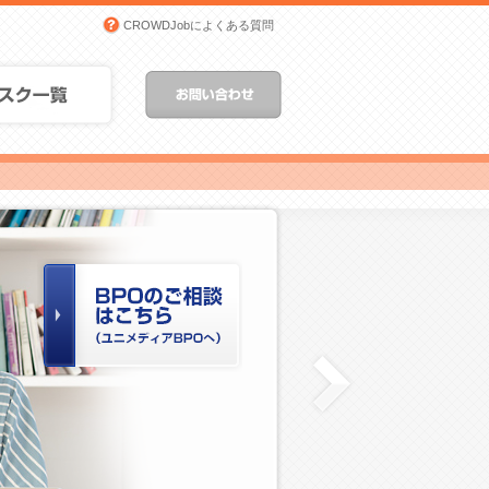
CROWDJobによくある質問
ーシングネットワークCROWDJobトップ
クラウドソーシング案件一覧
CROWDJobへお問い合わせ
http://out-
Next
source.jp/