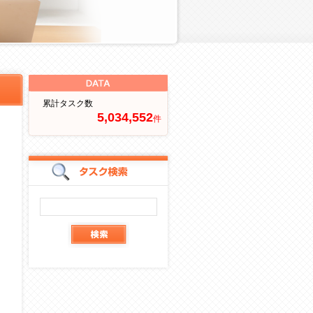
DATA
ク
累計タスク数
5,034,552
件
案
件検索